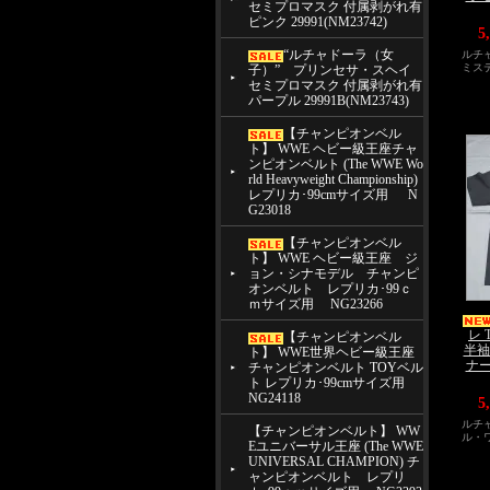
セミプロマスク 付属剥がれ有
ピンク 29991(NM23742)
5
“ルチャドーラ（女
ルチ
ミス
子）” プリンセサ・スヘイ
セミプロマスク 付属剥がれ有
パープル 29991B(NM23743)
【チャンピオンベル
ト】 WWE ヘビー級王座チャ
ンピオンベルト (The WWE Wo
rld Heavyweight Championship)
レプリカ･99cmサイズ用 N
G23018
【チャンピオンベル
ト】 WWE ヘビー級王座 ジ
ョン・シナモデル チャンピ
オンベルト レプリカ･99ｃ
ｍサイズ用 NG23266
レ
【チャンピオンベル
半袖
ト】 WWE世界ヘビー級王座
ナー
チャンピオンベルト TOYベル
ト レプリカ･99cmサイズ用
NG24118
5
ルチ
【チャンピオンベルト】 WW
ル・
Eユニバーサル王座 (The WWE
UNIVERSAL CHAMPION) チ
ャンピオンベルト レプリ