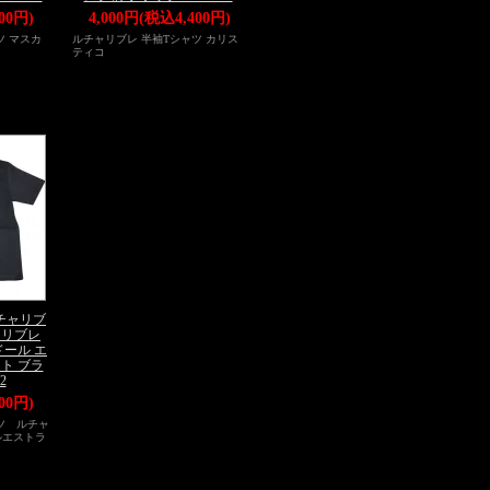
00円)
4,000円(税込4,400円)
ツ マスカ
ルチャリブレ 半袖Tシャツ カリス
ティコ
チャリブ
ャリブレ
ドール エ
ト ブラ
2
00円)
ツ ルチャ
ルエストラ