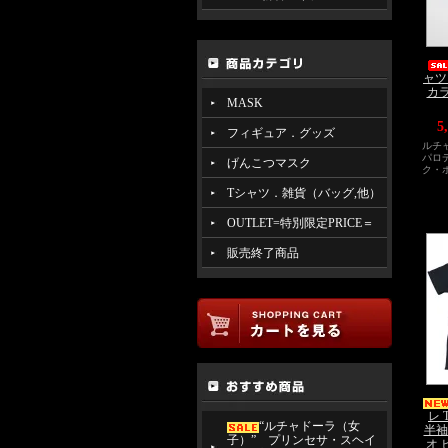
ャツ 
カ
MASK
5
フィギュア．グッズ
ルチ
パロデ
げんこつマスク
ク・
Tシャツ．雑貨（バッグ,他）
OUTLET=特別限定PRICE＝
販売終了商品
レ
“ルチャドーラ（女
半袖
子）” プリンセサ・スヘイ
オ 