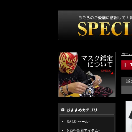
ホーム
[並
SALE=セール=
NEW=新着アイテム=