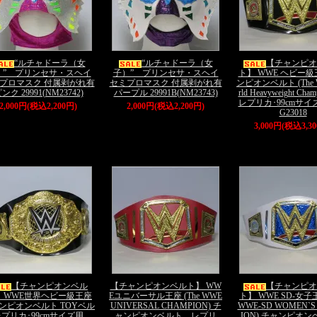
“ルチャドーラ（女
“ルチャドーラ（女
【チャンピオ
）” プリンセサ・スヘイ
子）” プリンセサ・スヘイ
ト】 WWE ヘビー
プロマスク 付属剥がれ有
セミプロマスク 付属剥がれ有
ンピオンベルト (The 
ンク 29991(NM23742)
パープル 29991B(NM23743)
rld Heavyweight Cham
レプリカ･99cmサ
2,000円(税込2,200円)
2,000円(税込2,200円)
G23018
3,000円(税込3,3
【チャンピオンベル
【チャンピオンベルト】 WW
【チャンピオ
 WWE世界ヘビー級王座
Eユニバーサル王座 (The WWE
ト】 WWE SD-女子王
ンピオンベルト TOYベル
UNIVERSAL CHAMPION) チ
WWE-SD WOMEN`S
レプリカ･99cmサイズ用
ャンピオンベルト レプリ
ION) チャンピオ