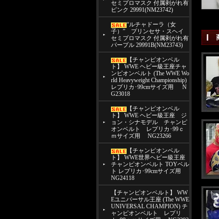
セミプロマスク 付属剥がれ有
ピンク 29991(NM23742)
“ルチャドーラ（女
子）” プリンセサ・スヘイ
セミプロマスク 付属剥がれ有
パープル 29991B(NM23743)
【チャンピオンベル
ト】 WWE ヘビー級王座チャ
ンピオンベルト (The WWE Wo
rld Heavyweight Championship)
レプリカ･99cmサイズ用 N
G23018
【チャンピオンベル
ト】 WWE ヘビー級王座 ジ
ョン・シナモデル チャンピ
オンベルト レプリカ･99ｃ
ｍサイズ用 NG23266
【チャンピオンベル
ト】 WWE世界ヘビー級王座
チャンピオンベルト TOYベル
ト レプリカ･99cmサイズ用
NG24118
【チャンピオンベルト】 WW
Eユニバーサル王座 (The WWE
UNIVERSAL CHAMPION) チ
ャンピオンベルト レプリ