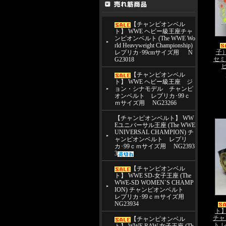
【チャンピオンベル
ト】 WWE ヘビー級王座チャ
ンピオンベルト (The WWE Wo
rld Heavyweight Championship)
子
レプリカ･99cmサイズ用 N
セミ
G23018
ピ
【チャンピオンベル
ト】 WWE ヘビー級王座 ジ
ョン・シナモデル チャンピ
オンベルト レプリカ･99ｃ
ｍサイズ用 NG23266
【チャンピオンベルト】 WW
Eユニバーサル王座 (The WWE
UNIVERSAL CHAMPION) チ
ャンピオンベルト レプリ
カ･99ｃｍサイズ用 NG2393
3
【チャンピオンベル
ト】 WWE SD-女子王座 (The
WWE-SD WOMEN`S CHAMP
ION) チャンピオンベルト
レプリカ･99ｃｍサイズ用
NG23934
ト】
チャ
【チャンピオンベル
ト 