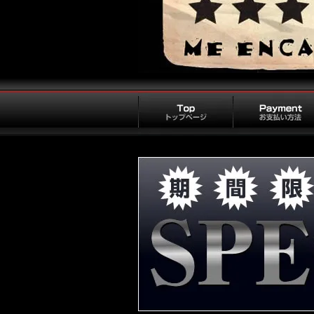
トップページ
お支払い方法