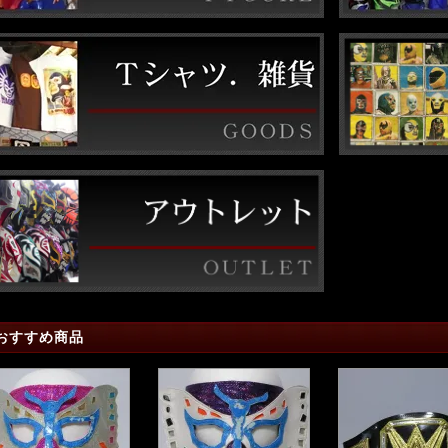
おすすめ商品