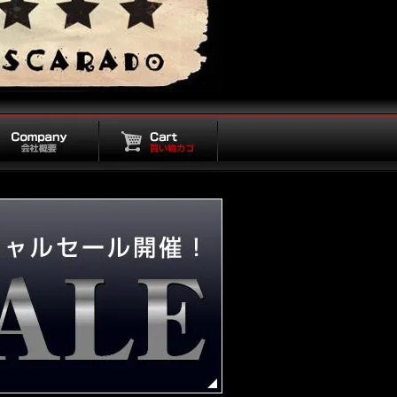
概要
買い物カゴ