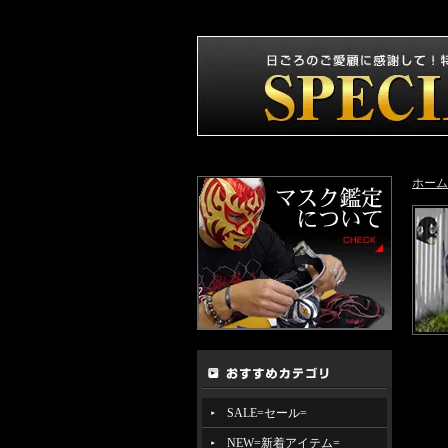
ホーム
SALE=セール=
NEW=新着アイテム=