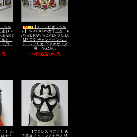
ンベル
【チャンピオンベル
座 (The
ト】 WWE RAW-女子王座 (Th
 CHAMP
e WWE-RAW WOMEN`S CHA
ンベルト
MPION) チャンピオンベル
サイズ用
ト レプリカ･99ｃｍサイズ
用 NG23935
50円)
3,500円(税込3,850円)
ク】 ル
【プロレス マスク】 仮
ロ セミ
面貴族 ミル・マスカラス 試