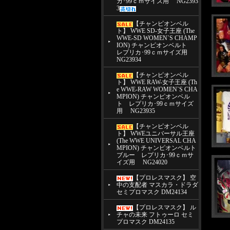
カ･99ｃｍサイズ用 NG2393
3
【チャンピオンベル
ト】 WWE SD-女子王座 (The
WWE-SD WOMEN`S CHAMP
ION) チャンピオンベルト
レプリカ･99ｃｍサイズ用
NG23934
【チャンピオンベル
ト】 WWE RAW-女子王座 (Th
e WWE-RAW WOMEN`S CHA
MPION) チャンピオンベル
ト レプリカ･99ｃｍサイズ
用 NG23935
【チャンピオンベル
ト】 WWEユニバーサル王座
(The WWE UNIVERSAL CHA
MPION) チャンピオンベルト
ブルー レプリカ･99ｃｍサ
イズ用 NG24020
【プロレスマスク】 空
中の支配者 マスカラ・ドラダ
セミプロマスク DM24134
【プロレスマスク】 ル
チャの未来 フトゥーロ セミ
プロマスク DM24135