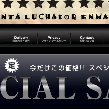
配送方法・送料
プライバシーポリシー
お問い合わせ
会社