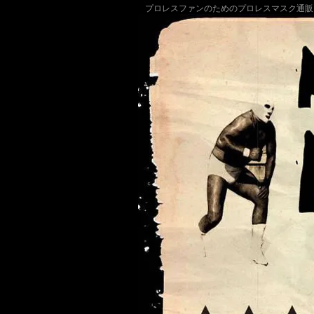
プロレスファンのためのプロレスマスク通販
販売 マスクドマニア