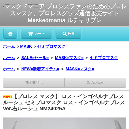
-マスクドマニア プロレスファンのためのプロレ
スマスク、プロレスグッズ通信販売サイト
Maskedmania ルチャリブレ
カート
検索
ホーム
＞
MASK
＞
セミプロマスク
ホーム
＞
SALE=セール=
＞
MASK=マスク=
＞
セミプロマスク
ホーム
＞
NEW=新着アイテム=
＞
MASK=マスク=
前の商品へ
次の商品へ
【プロレス マスク】 ロス・インゴベルナブレス
ルーシュ セミプロマスク ロス・インゴベルナブレス
Ver.右ルーシュ NM24025A