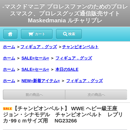
-マスクドマニア プロレスファンのためのプロレ
スマスク、プロレスグッズ通信販売サイト
Maskedmania ルチャリブレ
カート
検索
ホーム
＞
フィギュア．グッズ
＞
チャンピオンベルト
ホーム
＞
SALE=セール=
＞
フィギュア．グッズ
ホーム
＞
SALE=セール=
＞
本日のSALE
ホーム
＞
NEW=新着アイテム=
＞
フィギュア．グッズ
前の商品へ
次の商品へ
【チャンピオンベルト】 WWE ヘビー級王座
ジョン・シナモデル チャンピオンベルト レプリ
カ･99ｃｍサイズ用 NG23266