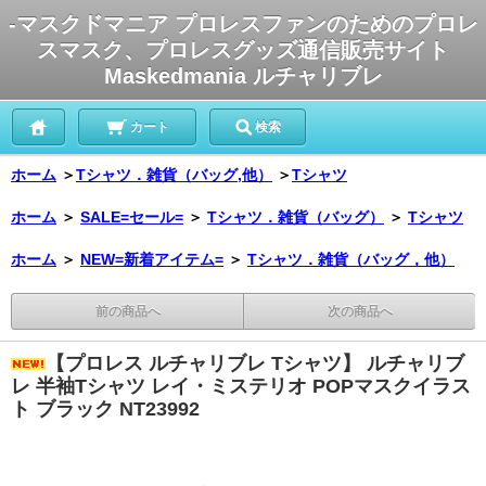
-マスクドマニア プロレスファンのためのプロレ
スマスク、プロレスグッズ通信販売サイト
Maskedmania ルチャリブレ
カート
検索
ホーム
＞
Tシャツ．雑貨（バッグ,他）
＞
Tシャツ
ホーム
＞
SALE=セール=
＞
Tシャツ．雑貨（バッグ）
＞
Tシャツ
ホーム
＞
NEW=新着アイテム=
＞
Tシャツ．雑貨（バッグ，他）
前の商品へ
次の商品へ
【プロレス ルチャリブレ Tシャツ】 ルチャリブ
レ 半袖Tシャツ レイ・ミステリオ POPマスクイラス
ト ブラック NT23992