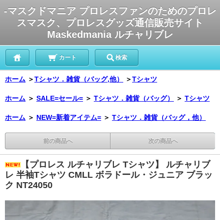
-マスクドマニア プロレスファンのためのプロレ
スマスク、プロレスグッズ通信販売サイト
Maskedmania ルチャリブレ
カート
検索
ホーム
＞
Tシャツ．雑貨（バッグ,他）
＞
Tシャツ
ホーム
＞
SALE=セール=
＞
Tシャツ．雑貨（バッグ）
＞
Tシャツ
ホーム
＞
NEW=新着アイテム=
＞
Tシャツ．雑貨（バッグ，他）
前の商品へ
次の商品へ
【プロレス ルチャリブレ Tシャツ】 ルチャリブ
レ 半袖Tシャツ CMLL ボラドール・ジュニア ブラッ
ク NT24050