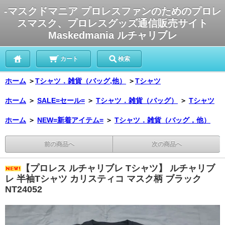
-マスクドマニア プロレスファンのためのプロレ
スマスク、プロレスグッズ通信販売サイト
Maskedmania ルチャリブレ
カート
検索
ホーム
＞
Tシャツ．雑貨（バッグ,他）
＞
Tシャツ
ホーム
＞
SALE=セール=
＞
Tシャツ．雑貨（バッグ）
＞
Tシャツ
ホーム
＞
NEW=新着アイテム=
＞
Tシャツ．雑貨（バッグ，他）
前の商品へ
次の商品へ
【プロレス ルチャリブレ Tシャツ】 ルチャリブ
レ 半袖Tシャツ カリスティコ マスク柄 ブラック
NT24052