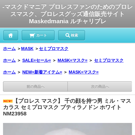
-マスクドマニア プロレスファンのためのプロレ
スマスク、プロレスグッズ通信販売サイト
Maskedmania ルチャリブレ
カート
検索
ホーム
＞
MASK
＞
セミプロマスク
ホーム
＞
SALE=セール=
＞
MASK=マスク=
＞
セミプロマスク
ホーム
＞
NEW=新着アイテム=
＞
MASK=マスク=
前の商品へ
次の商品へ
【プロレス マスク】 千の顔を持つ男 ミル・マス
カラス セミプロマスク プティラノドン ホワイト
NM23958