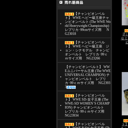
【チャンピオンベル
ト】 WWE ヘビー級王座チャ
ンピオンベルト (The WWE Wo
rld Heavyweight Championship)
レプリカ･99cmサイズ用 N
G23018
子
セミ
【チャンピオンベル
ピ
ト】 WWE ヘビー級王座 ジ
ョン・シナモデル チャンピ
オンベルト レプリカ･99ｃ
ｍサイズ用 NG23266
【チャンピオンベルト】 WW
Eユニバーサル王座 (The WWE
UNIVERSAL CHAMPION) チ
ャンピオンベルト レプリ
カ･99ｃｍサイズ用 NG2393
3
【チャンピオンベル
ト】 WWE SD-女子王座 (The
WWE-SD WOMEN`S CHAMP
ION) チャンピオンベルト
レプリカ･99ｃｍサイズ用
NG23934
【チャンピオンベル
ト】