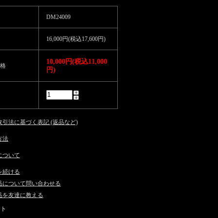
DM24009
16,000円(税込17,600円)
10,000円(税込11,000
格
円)
取引法に基づく表記 (返品など)
方法
について
を続ける
商品について問い合わせる
商品を友達に教える