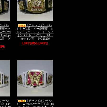
ンベル
【チャンピオンベル
級王座チャ
ト】 WWE ヘビー級王座 ジ
WWE Wo
ョン・シナモデル チャンピ
pionship)
オンベルト レプリカ･99ｃ
イズ用 N
ｍサイズ用 NG23266
6,000円(税込6,600円)
00円)
ンベル
【チャンピオンベル
座 (The
ト】 WWE RAW-女子王座 (Th