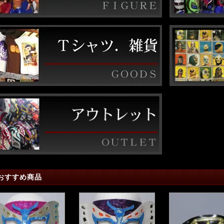
おすすめ商品