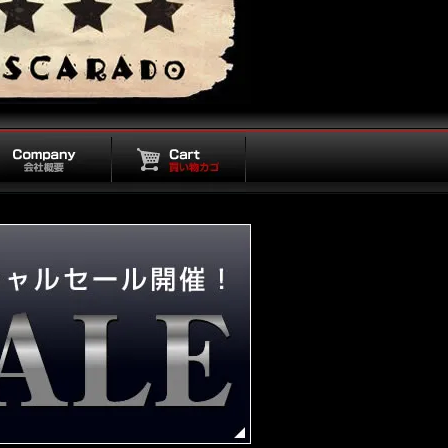
概要
買い物カゴ