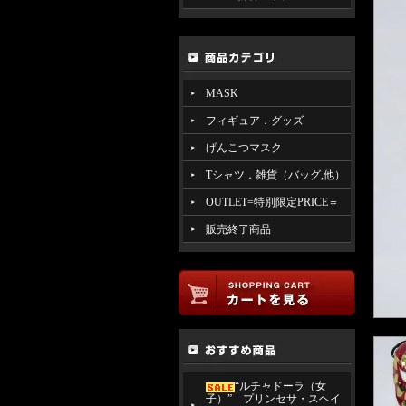
MASK
フィギュア．グッズ
げんこつマスク
Tシャツ．雑貨（バッグ,他）
OUTLET=特別限定PRICE＝
販売終了商品
“ルチャドーラ（女
子）” プリンセサ・スヘイ