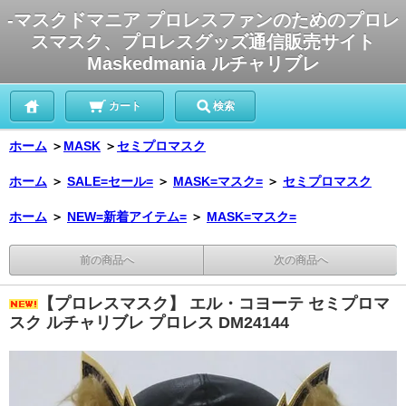
-マスクドマニア プロレスファンのためのプロレ
スマスク、プロレスグッズ通信販売サイト
Maskedmania ルチャリブレ
カート
検索
ホーム
＞
MASK
＞
セミプロマスク
ホーム
＞
SALE=セール=
＞
MASK=マスク=
＞
セミプロマスク
ホーム
＞
NEW=新着アイテム=
＞
MASK=マスク=
前の商品へ
次の商品へ
【プロレスマスク】 エル・コヨーテ セミプロマ
スク ルチャリブレ プロレス DM24144