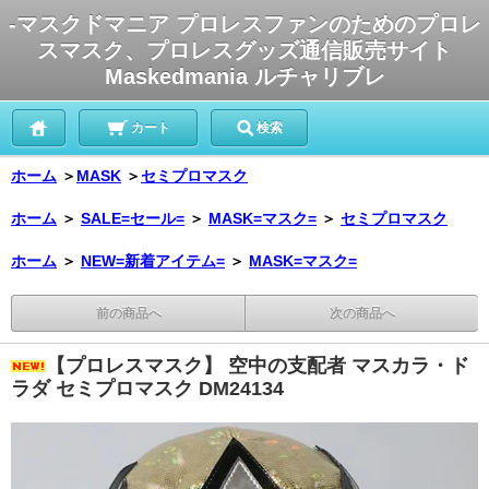
-マスクドマニア プロレスファンのためのプロレ
スマスク、プロレスグッズ通信販売サイト
Maskedmania ルチャリブレ
カート
検索
ホーム
＞
MASK
＞
セミプロマスク
ホーム
＞
SALE=セール=
＞
MASK=マスク=
＞
セミプロマスク
ホーム
＞
NEW=新着アイテム=
＞
MASK=マスク=
前の商品へ
次の商品へ
【プロレスマスク】 空中の支配者 マスカラ・ド
ラダ セミプロマスク DM24134