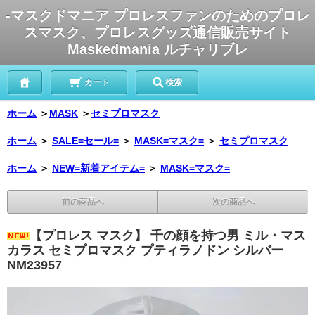
-マスクドマニア プロレスファンのためのプロレ
スマスク、プロレスグッズ通信販売サイト
Maskedmania ルチャリブレ
カート
検索
ホーム
＞
MASK
＞
セミプロマスク
ホーム
＞
SALE=セール=
＞
MASK=マスク=
＞
セミプロマスク
ホーム
＞
NEW=新着アイテム=
＞
MASK=マスク=
前の商品へ
次の商品へ
【プロレス マスク】 千の顔を持つ男 ミル・マス
カラス セミプロマスク プティラノドン シルバー
NM23957