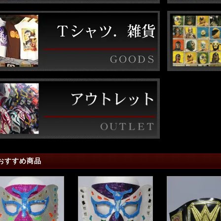
おすすめ商品