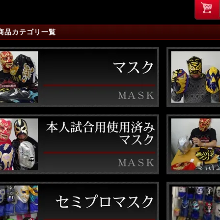
商品カテゴリ一覧