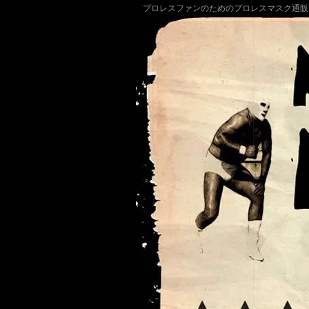
プロレスファンのためのプロレスマスク通販
販売 マスクドマニア