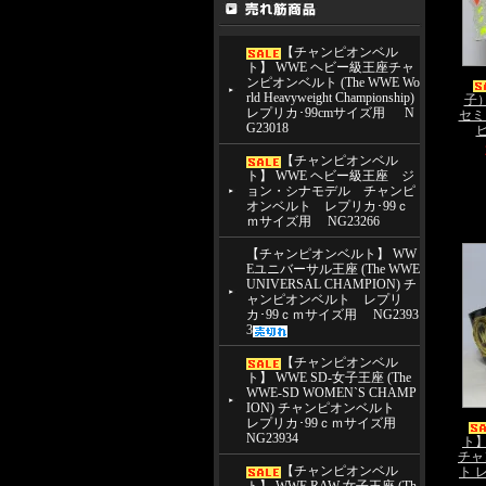
【チャンピオンベル
ト】 WWE ヘビー級王座チャ
ンピオンベルト (The WWE Wo
rld Heavyweight Championship)
子
レプリカ･99cmサイズ用 N
セミ
G23018
ピ
【チャンピオンベル
ト】 WWE ヘビー級王座 ジ
ョン・シナモデル チャンピ
オンベルト レプリカ･99ｃ
ｍサイズ用 NG23266
【チャンピオンベルト】 WW
Eユニバーサル王座 (The WWE
UNIVERSAL CHAMPION) チ
ャンピオンベルト レプリ
カ･99ｃｍサイズ用 NG2393
3
【チャンピオンベル
ト】 WWE SD-女子王座 (The
WWE-SD WOMEN`S CHAMP
ION) チャンピオンベルト
レプリカ･99ｃｍサイズ用
NG23934
ト】
チャ
【チャンピオンベル
ト 