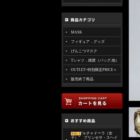
MASK
フィギュア．グッズ
げんこつマスク
Tシャツ．雑貨（バッグ,他）
OUTLET=特別限定PRICE＝
販売終了商品
“ルチャドーラ（女
子）” プリンセサ・スヘイ