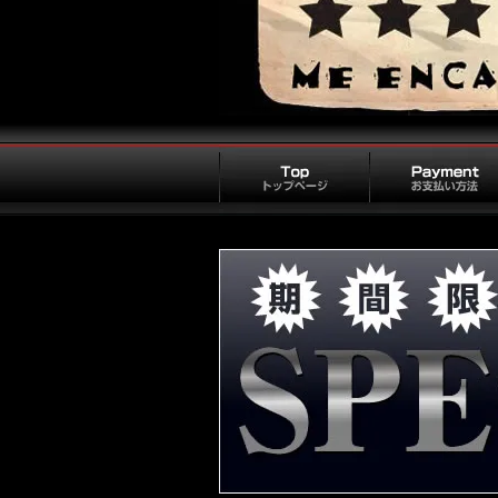
トップページ
お支払い方法