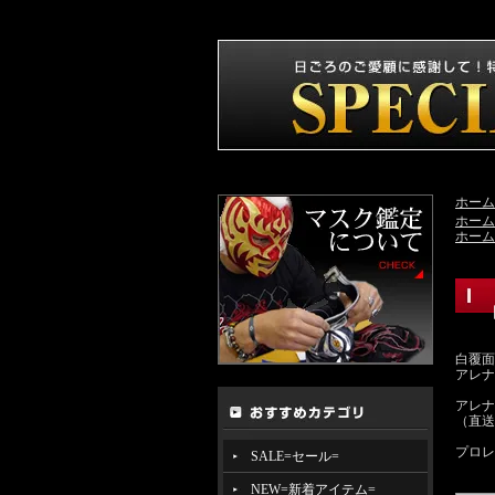
ホーム
ホーム
ホーム
白覆面
アレナ
アレナ
（直送
プロレ
SALE=セール=
NEW=新着アイテム=