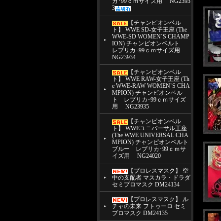
カ･99ｃｍサイズ用 NG2393
3
【チャンピオンベル
ト】 WWE SD-女子王座 (The
WWE-SD WOMEN`S CHAMP
ION) チャンピオンベルト
レプリカ･99ｃｍサイズ用
NG23934
【チャンピオンベル
ト】 WWE RAW-女子王座 (Th
e WWE-RAW WOMEN`S CHA
MPION) チャンピオンベル
ト レプリカ･99ｃｍサイズ
用 NG23935
【チャンピオンベル
ト】 WWEユニバーサル王座
(The WWE UNIVERSAL CHA
MPION) チャンピオンベルト
ブルー レプリカ･99ｃｍサ
イズ用 NG24020
【プロレスマスク】 空
中の支配者 マスカラ・ドラダ
セミプロマスク DM24134
【プロレスマスク】 ル
チャの未来 フトゥーロ セミ
プロマスク DM24135