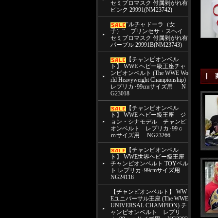
セミプロマスク 付属剥がれ有
ピンク 29991(NM23742)
“ルチャドーラ（女
子）” プリンセサ・スヘイ
セミプロマスク 付属剥がれ有
パープル 29991B(NM23743)
【チャンピオンベル
ト】 WWE ヘビー級王座チャ
ンピオンベルト (The WWE Wo
rld Heavyweight Championship)
レプリカ･99cmサイズ用 N
G23018
【チャンピオンベル
ト】 WWE ヘビー級王座 ジ
ョン・シナモデル チャンピ
オンベルト レプリカ･99ｃ
ｍサイズ用 NG23266
【チャンピオンベル
ト】 WWE世界ヘビー級王座
チャンピオンベルト TOYベル
ト レプリカ･99cmサイズ用
NG24118
【チャンピオンベルト】 WW
Eユニバーサル王座 (The WWE
UNIVERSAL CHAMPION) チ
ャンピオンベルト レプリ