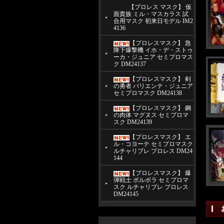
【プロレス マスク】 仮
面貴族 ミル・マスカラス 試
合用マスク 初来日モデル IM2
4136
【プロレスマスク】 急
降下爆撃機 イホ・デ・ストゥ
ーカ・ジュニア セミプロマス
ク DM24137
【プロレスマスク】 剣
の勇者 バリエンテ・ジュニア
セミプロマスク DM24138
【プロレスマスク】 鋼
の肉体 マグヌス セミプロマ
スク DM24139
【プロレスマスク】 エ
ル・コヨーテ セミプロマスク
ルチャリブレ プロレス DM24
144
【プロレスマスク】 爆
弾戦士 ポルボラ セミプロマ
スク ルチャリブレ プロレス
DM24145