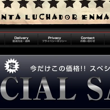
配送方法・送料
プライバシーポリシー
お問い合わせ
会社