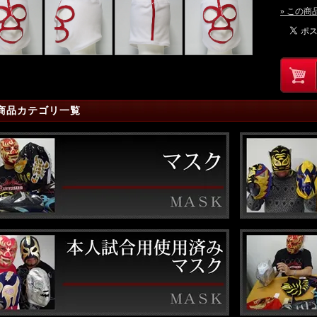
» この
商品カテゴリ一覧