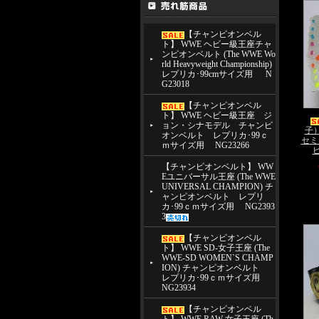
【チャンピオンベル
ト】 WWE ヘビー級王座チャ
ンピオンベルト (The WWE Wo
rld Heavyweight Championship)
レプリカ･99cmサイズ用 N
G23018
【チャンピオンベル
ト】 WWE ヘビー級王座 ジ
ョン・シナモデル チャンピ
子
オンベルト レプリカ･99ｃ
セミ
ｍサイズ用 NG23266
ピ
【チャンピオンベルト】 WW
Eユニバーサル王座 (The WWE
UNIVERSAL CHAMPION) チ
ャンピオンベルト レプリ
カ･99ｃｍサイズ用 NG2393
3
【チャンピオンベル
ト】 WWE SD-女子王座 (The
WWE-SD WOMEN`S CHAMP
ION) チャンピオンベルト
レプリカ･99ｃｍサイズ用
NG23934
【チャンピオンベル