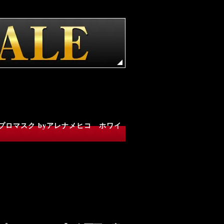
プロマスク byアレナメヒコ ホワイ