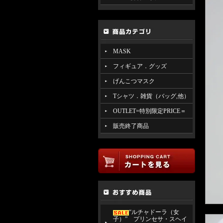
MASK
フィギュア．グッズ
げんこつマスク
Tシャツ．雑貨（バッグ,他）
OUTLET=特別限定PRICE＝
販売終了商品
“ルチャドーラ（女
子）” プリンセサ・スヘイ