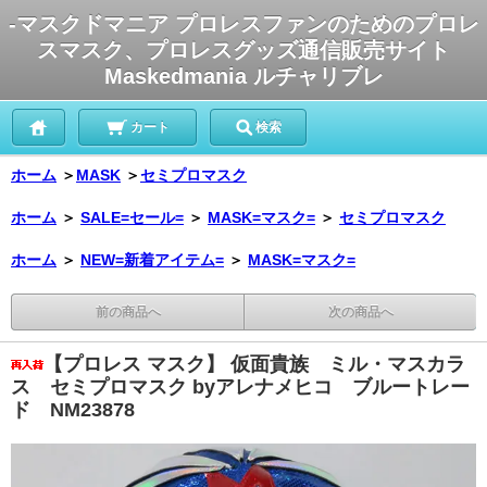
-マスクドマニア プロレスファンのためのプロレ
スマスク、プロレスグッズ通信販売サイト
Maskedmania ルチャリブレ
カート
検索
ホーム
＞
MASK
＞
セミプロマスク
ホーム
＞
SALE=セール=
＞
MASK=マスク=
＞
セミプロマスク
ホーム
＞
NEW=新着アイテム=
＞
MASK=マスク=
前の商品へ
次の商品へ
【プロレス マスク】 仮面貴族 ミル・マスカラ
ス セミプロマスク byアレナメヒコ ブルートレー
ド NM23878