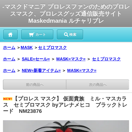
-マスクドマニア プロレスファンのためのプロレ
スマスク、プロレスグッズ通信販売サイト
Maskedmania ルチャリブレ
カート
検索
ホーム
＞
MASK
＞
セミプロマスク
ホーム
＞
SALE=セール=
＞
MASK=マスク=
＞
セミプロマスク
ホーム
＞
NEW=新着アイテム=
＞
MASK=マスク=
前の商品へ
次の商品へ
【プロレス マスク】 仮面貴族 ミル・マスカラ
ス セミプロマスク byアレナメヒコ ブラックトレ
ード NM23876