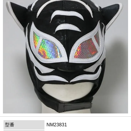
型番
NM23831