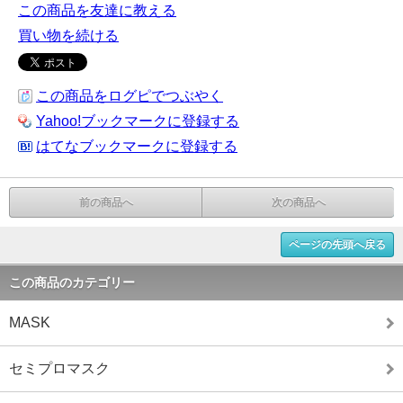
この商品を友達に教える
買い物を続ける
この商品をログピでつぶやく
Yahoo!ブックマークに登録する
はてなブックマークに登録する
前の商品へ
次の商品へ
ページの先頭へ戻る
この商品のカテゴリー
MASK
セミプロマスク