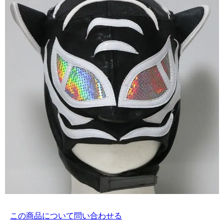
この商品について問い合わせる