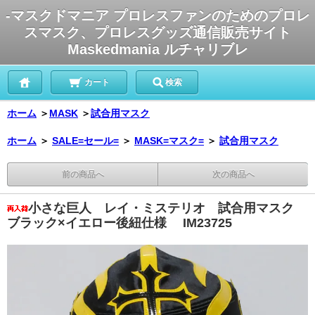
-マスクドマニア プロレスファンのためのプロレ
スマスク、プロレスグッズ通信販売サイト
Maskedmania ルチャリブレ
カート
検索
ホーム
＞
MASK
＞
試合用マスク
ホーム
＞
SALE=セール=
＞
MASK=マスク=
＞
試合用マスク
前の商品へ
次の商品へ
小さな巨人 レイ・ミステリオ 試合用マスク
ブラック×イエロー後紐仕様 IM23725