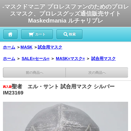
-マスクドマニア プロレスファンのためのプロレ
スマスク、プロレスグッズ通信販売サイト
Maskedmania ルチャリブレ
カート
検索
ホーム
＞
MASK
＞
試合用マスク
ホーム
＞
SALE=セール=
＞
MASK=マスク=
＞
試合用マスク
前の商品へ
次の商品へ
聖者 エル・サント 試合用マスク シルバー
IM23169