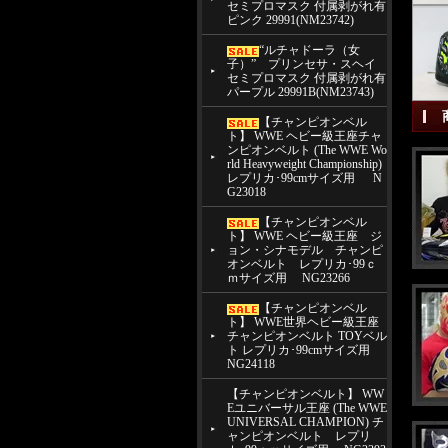
セミプロマスク 付属剥がれ有
ピンク 29991(NM23742)
“ルチャドーラ（女
子）” プリンセサ・スヘイ
セミプロマスク 付属剥がれ有
パープル 29991B(NM23743)
【チャンピオンベル
ト】 WWE ヘビー級王座チャ
ンピオンベルト (The WWE Wo
rld Heavyweight Championship)
レプリカ･99cmサイズ用 N
G23018
【チャンピオンベル
ト】 WWE ヘビー級王座 ジ
ョン・シナモデル チャンピ
オンベルト レプリカ･99ｃ
ｍサイズ用 NG23266
【チャンピオンベル
ト】 WWE世界ヘビー級王座
チャンピオンベルト TOYベル
ト レプリカ･99cmサイズ用
NG24118
【チャンピオンベルト】 WW
Eユニバーサル王座 (The WWE
UNIVERSAL CHAMPION) チ
ャンピオンベルト レプリ