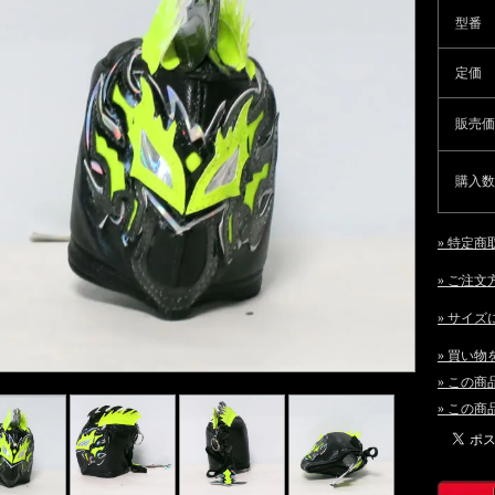
型番
定価
販売価
購入数
» 特定商
» ご注文
» サイズ
» 買い物
» この
» この