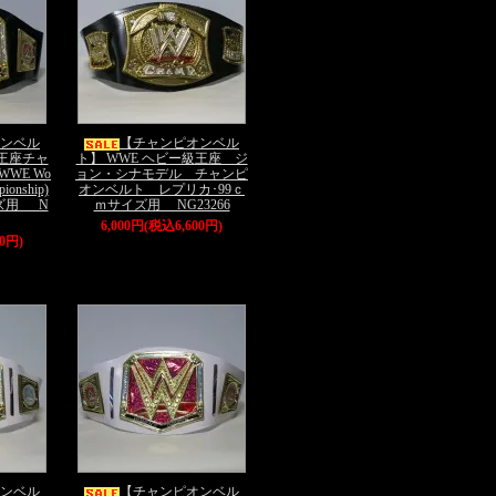
ンベル
【チャンピオンベル
級王座チャ
ト】 WWE ヘビー級王座 ジ
WWE Wo
ョン・シナモデル チャンピ
pionship)
オンベルト レプリカ･99ｃ
イズ用 N
ｍサイズ用 NG23266
6,000円(税込6,600円)
00円)
ンベル
【チャンピオンベル