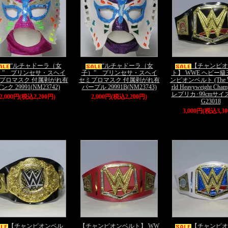
“ルチャドーラ（女
“ルチャドーラ（女
【チャンピオ
）” プリンセサ・スヘイ
子）” プリンセサ・スヘイ
ト】 WWE ヘビー
プロマスク 付属剥がれ有
セミプロマスク 付属剥がれ有
ンピオンベルト (The 
ンク 29991(NM23742)
パープル 29991B(NM23743)
rld Heavyweight Cham
レプリカ･99cmサ
2,000円(税込2,200円)
2,000円(税込2,200円)
G23018
3,000円(税込3,3
【チャンピオンベル
【チャンピオンベルト】 WW
【チャンピオ